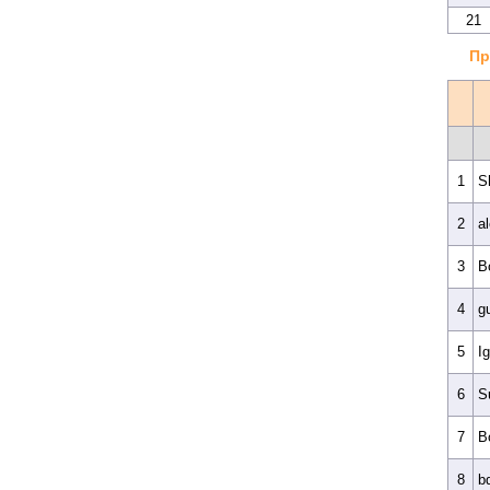
21
Пр
1
S
2
a
3
B
4
g
5
Ig
6
S
7
B
8
b