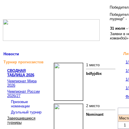
Победите
Победитель
турнир
" -
31 июля - 
Заявки в 
командой»
Ли
Новости
Турнир прогнозистов
1
1 место
СВОДНАЯ
1
bdfyjdbx
ТАБЛИЦА 2026
1
Чемпионат Мира
2026
1
Чемпионат России
2026/27
Ф
Призовые
2 место
номинации
Дуэльный турнир
Nominant
Завершившиеся
Мест
турниры
1