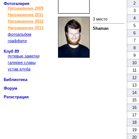
2
Фотогалерея
Награждение 2009
3
Награждение 2011
4
3 место
Награждение 2012
5
Награждение 2013
Shaman
6
фотоальбом
7
граффити
8
Клуб 89
9
путевые заметки
галерея славы
10
устав клуба
11
12
Библиотека
13
Форум
14
Регистрация
15
16
17
18
19
20