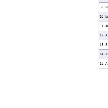
9
N
10
b
11
J
12
A
13
S
14
A
15
A