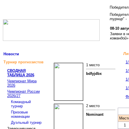
Победите
Победитель
турнир
" -
08-10 авгу
Заявки в 
командой»
Ли
Новости
Турнир прогнозистов
1
1 место
СВОДНАЯ
1
bdfyjdbx
ТАБЛИЦА 2026
1
Чемпионат Мира
2026
1
Чемпионат России
2026/27
Ф
Командный
2 место
турнир
Призовые
Nominant
номинации
Мест
Дуэльный турнир
1
Завершившиеся