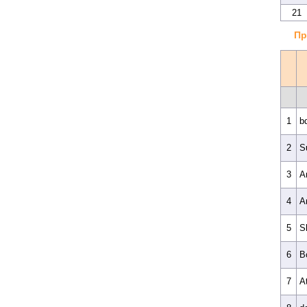
21
Пр
1
b
2
S
3
A
4
A
5
S
6
B
7
A