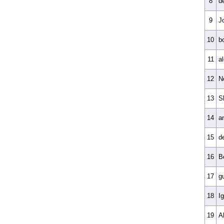
8
d
9
J
10
b
11
a
12
N
13
S
14
a
15
d
16
B
17
g
18
Ig
19
A