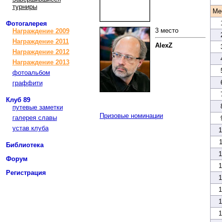
турниры
Ме
Фотогалерея
3 место
Награждение 2009
Награждение 2011
AlexZ
Награждение 2012
Награждение 2013
фотоальбом
граффити
Клуб 89
путевые заметки
Призовые номинации
галерея славы
устав клуба
1
1
Библиотека
1
Форум
1
Регистрация
1
1
1
1