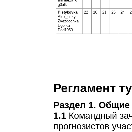
animal1976
g0alk
Pistykovka
22
16
21
25
24
2
Alex_esky
Zvezdochka
Egorka
Ded1950
Регламент т
Раздел 1. Общие
1.1
Командный заче
прогнозистов учас