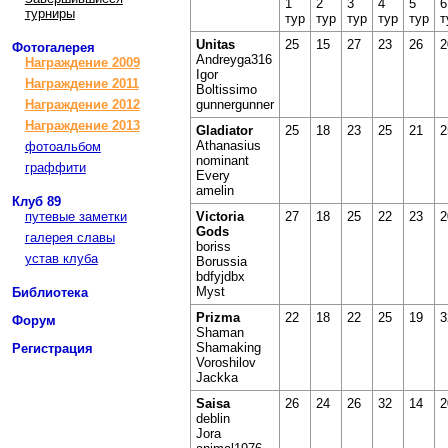
1
2
3
4
5
6
турниры
тур
тур
тур
тур
тур
т
Unitas
25
15
27
23
26
2
Фотогалерея
Andreyga316
Награждение 2009
Igor
Награждение 2011
Boltissimo
gunnergunner
Награждение 2012
Награждение 2013
Gladiator
25
18
23
25
21
2
Athanasius
фотоальбом
nominant
граффити
Every
amelin
Клуб 89
Victoria
27
18
25
22
23
2
путевые заметки
Gods
галерея славы
boriss
устав клуба
Borussia
bdfyjdbx
Myst
Библиотека
Prizma
22
18
22
25
19
3
Форум
Shaman
Shamaking
Регистрация
Voroshilov
Jackka
Saisa
26
24
26
32
14
2
deblin
Jora