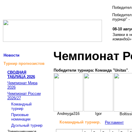
Победите
Победитель
турнир
" -
08-10 авгу
Заявки в 
командой»
Чемпионат Р
Новости
Турнир прогнозистов
Победители турнира: Команда "Unitas"
.
СВОДНАЯ
ТАБЛИЦА 2026
Чемпионат Мира
2026
Чемпионат России
2026/27
Командный
турнир
Andreyga316
Igor
Boltis
Призовые
номинации
Командный турнир.
Регламент
Дуэльный турнир
Завершившиеся