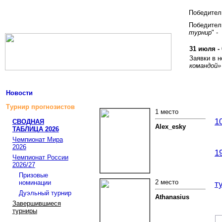
Победите
Победитель
турнир
" -
31 июля - 
Заявки в 
командой»
Новости
Турнир прогнозистов
1 место
1
СВОДНАЯ
Alex_esky
ТАБЛИЦА 2026
Чемпионат Мира
2026
1
Чемпионат России
2026/27
Призовые
2 место
номинации
т
Дуэльный турнир
Athanasius
Завершившиеся
турниры