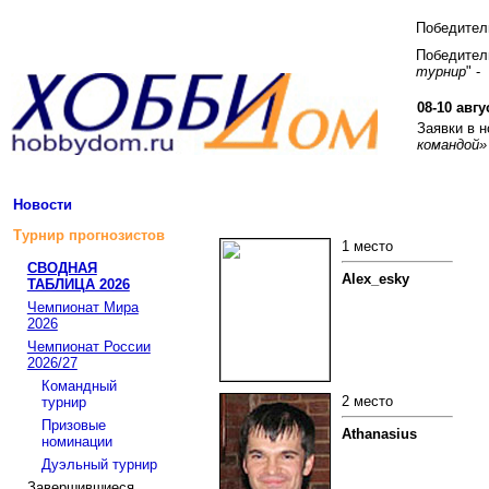
Победите
Победитель
турнир
" -
08-10 авгу
Заявки в 
командой»
Новости
Турнир прогнозистов
1 место
СВОДНАЯ
Alex_esky
ТАБЛИЦА 2026
Чемпионат Мира
2026
Чемпионат России
2026/27
Командный
2 место
турнир
Призовые
Athanasius
номинации
Дуэльный турнир
Завершившиеся