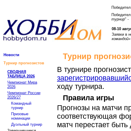
Победите
Победитель
турнир
" -
08-10 авгу
Заявки в 
командой»
Турнир прогнози
Новости
Турнир прогнозистов
В турнире прогнозис
СВОДНАЯ
зарегистрировавший
ТАБЛИЦА 2026
Чемпионат Мира
ходу турнира.
2026
Чемпионат России
Правила игры
2026/27
Командный
Прогнозы на матчи п
турнир
Призовые
соответствующая фор
номинации
матч перестает быть
Дуэльный турнир
Завершившиеся