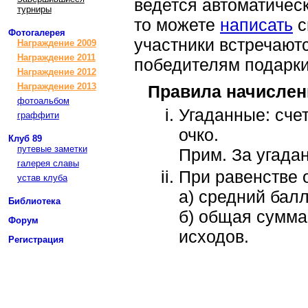
ведется автоматическ
турниры
то можете
написать
с
Фотогалерея
участники встречаются
Награждение 2009
Награждение 2011
победителям подарки
Награждение 2012
Награждение 2013
Правила начислен
фотоальбом
Угаданные: счет 
граффити
очко.
Клуб 89
путевые заметки
Прим. За угадан
галерея славы
При равенстве 
устав клуба
а) средний балл
Библиотека
б) общая сумма 
Форум
исходов.
Регистрация