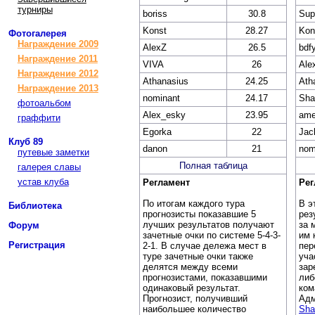
турниры
boriss
30.8
Sup
Konst
28.27
Kon
Фотогалерея
Награждение 2009
AlexZ
26.5
bdf
Награждение 2011
VIVA
26
Ale
Награждение 2012
Athanasius
24.25
Ath
Награждение 2013
nominant
24.17
Sh
фотоальбом
Alex_esky
23.95
ame
граффити
Egorka
22
Jac
Клуб 89
danon
21
nom
путевые заметки
Полная таблица
галерея славы
устав клуба
Регламент
Рег
По итогам каждого тура
В э
Библиотека
прогнозисты показавшие 5
рез
лучших результатов получают
за 
Форум
зачетные очки по системе 5-4-3-
им 
Регистрация
2-1. В случае дележа мест в
пер
туре зачетные очки также
уча
делятся между всеми
зар
прогнозистами, показавшими
либ
одинаковый результат.
ком
Прогнозист, получивший
Адм
наибольшее количество
Sha