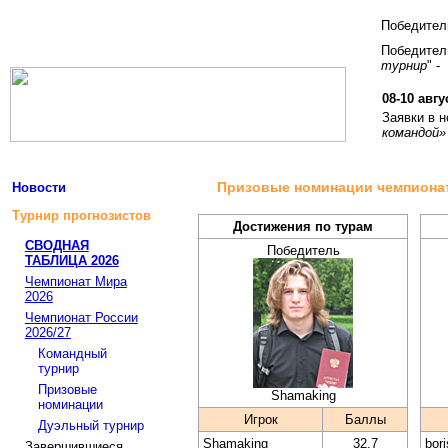
Победите
Победитель
турнир
" -
08-10 авгу
Заявки в 
командой»
Призовые номинации чемпионат
Новости
Турнир прогнозистов
Достижения по турам
СВОДНАЯ
Победитель
ТАБЛИЦА 2026
Чемпионат Мира
2026
Чемпионат России
2026/27
Командный
турнир
Призовые
Shamaking
номинации
Игрок
Баллы
Дуэльный турнир
Shamaking
32.7
bor
Завершившиеся