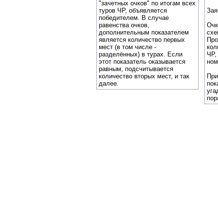
"зачетных очков" по итогам всех
туров ЧР, объявляется
Зая
победителем. В случае
равенства очков,
Очк
дополнительным показателем
схе
является количество первых
Про
мест (в том числе -
кол
разделённых) в турах. Если
ЧР,
этот показатель оказывается
ном
равным, подсчитывается
количество вторых мест, и так
При
далее.
пок
уга
пор